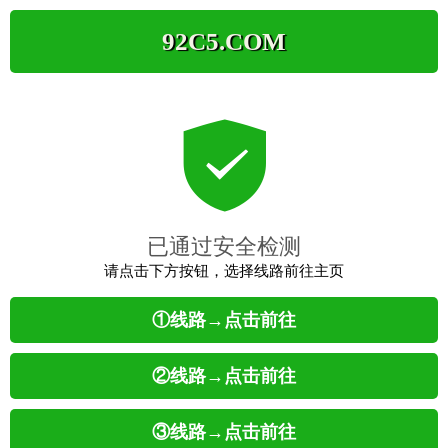
92C5.COM
已通过安全检测
请点击下方按钮，选择线路前往主页
①线路→点击前往
②线路→点击前往
③线路→点击前往